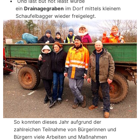
Und last but not least wurde
ein
Drainagegraben
im Dorf mittels kleinem
Schaufelbagger wieder freigelegt.
So konnten dieses Jahr aufgrund der
zahlreichen Teilnahme von Bürgerinnen und
Bürgern viele Arbeiten und Maßnahmen