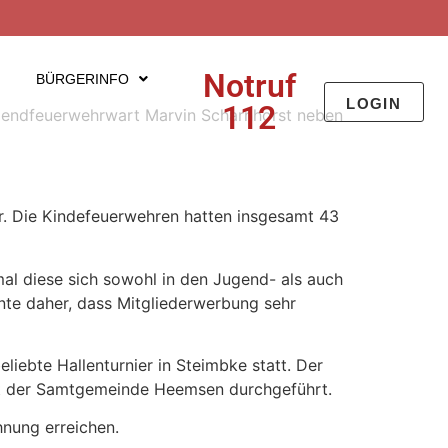
Notruf
BÜRGERINFO
LOGIN
112
gendfeuerwehrwart Marvin Scharnhorst neben
. Die Kindefeuerwehren hatten insgesamt 43
mal diese sich sowohl in den Jugend- als auch
nte daher, dass Mitgliederwerbung sehr
liebte Hallenturnier in Steimbke statt. Der
t der Samtgemeinde Heemsen durchgeführt.
nung erreichen.