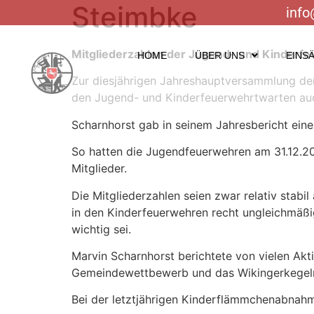
Steimbke
info
Mitgliederzahlen der Jugend- und Kinderfe
HOME
ÜBER UNS
EINS
Zur diesjährigen Jahreshauptversammlung d
den Jugend- und Kinderfeuerwehrtwarten auc
Scharnhorst gab in seinem Jahresbericht ein
So hatten die Jugendfeuerwehren am 31.12.2
Mitglieder.
Die Mitgliederzahlen seien zwar relativ stabi
in den Kinderfeuerwehren recht ungleichmäßig
wichtig sei.
Marvin Scharnhorst berichtete von vielen Akti
Gemeindewettbewerb und das Wikingerkegel
Bei der letztjährigen Kinderflämmchenabnahm