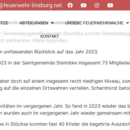
@feuerwehr-linsburg.net
uerwehren stabil aber ausbaufähig.
ÄTZE
ABTEILUNGEN
UNSERE FEUERWEHRWACHE
er Gemeindejugendfeuerwehr Steimbke konnte Gemeindeju
KONTAKT
h zahlreichen Gäste begrüßen.
en umfassenden Rückblick auf das Jahr 2023.
023 in der Samtgemeinde Steimbke insgesamt 73 Mitglieder
l aber doch auf einem insgesamt recht niedrigen Niveau, zu
 auf die einzelnen Ortswehren verteilen. Scharnhorst beto
vitäten im vergangenen Jahr. So fand in 2023 wieder das be
n wurden auch im vergangenen Jahr wieder gemeinsam mi
e in Stöckse konnten fast 40 Kinder die begehrte Auszeich