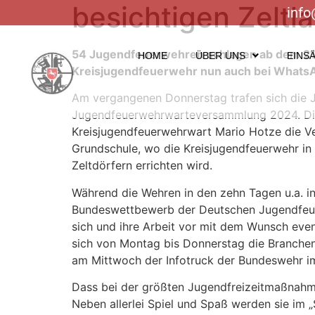
besichtigen Zeltl
info
54 Jugendfeuerwehren schlagen ab dem 21.0
HOME
ÜBER UNS
EINS
Kreisjugendfeuerwehr nun auch bei Whats
Am vergangenen Donnerstag trafen sich die 
Jugendfeuerwehrwarteversammlung 2024. Dies
Kreisjugendfeuerwehrwart Mario Hotze die V
Grundschule, wo die Kreisjugendfeuerwehr in
Zeltdörfern errichten wird.
Während die Wehren in den zehn Tagen u.a. in
Bundeswettbewerb der Deutschen Jugendfeuer
sich und ihre Arbeit vor mit dem Wunsch even
sich von Montag bis Donnerstag die Branchen 
am Mittwoch der Infotruck der Bundeswehr im 
Dass bei der größten Jugendfreizeitmaßnahme 
Neben allerlei Spiel und Spaß werden sie im 