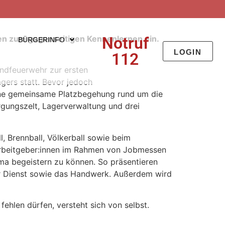
en zum gegenseitigen Kennenlernen ein.
Notruf
BÜRGERINFO
LOGIN
112
ndfeuerwehr zur ersten
ers statt. Bevor jedoch
ine gemeinsame Platzbegehung rund um die
rgungszelt, Lagerverwaltung und drei
, Brennball, Völkerball sowie beim
Arbeitgeber:innen im Rahmen von Jobmessen
rma begeistern zu können. So präsentieren
her Dienst sowie das Handwerk. Außerdem wird
hlen dürfen, versteht sich von selbst.