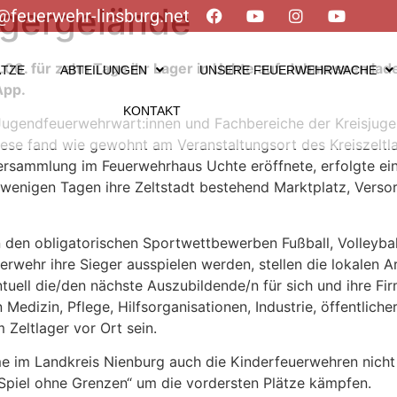
agergelände
@feuerwehr-linsburg.net
6. für zehn Tage ihr Lager in Uchte auf. Jobmessen lad
ÄTZE
ABTEILUNGEN
UNSERE FEUERWEHRWACHE
App.
KONTAKT
Jugendfeuerwehrwart:innen und Fachbereiche der Kreisjuge
e fand wie gewohnt am Veranstaltungsort des Kreiszeltlag
ersammlung im Feuerwehrhaus Uchte eröffnete, erfolgte e
 wenigen Tagen ihre Zeltstadt bestehend Marktplatz, Verso
 den obligatorischen Sportwettbewerben Fußball, Volleyball
wehr ihre Sieger ausspielen werden, stellen die lokalen 
tuell die/den nächste Auszubildende/n für sich und ihre Fi
Medizin, Pflege, Hilfsorganisationen, Industrie, öffentlic
Zeltlager vor Ort sein.
im Landkreis Nienburg auch die Kinderfeuerwehren nicht fe
„Spiel ohne Grenzen“ um die vordersten Plätze kämpfen.