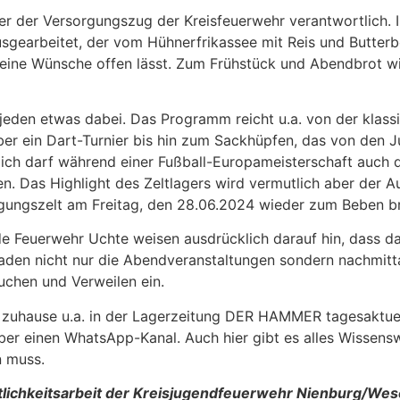
ieder der Versorgungszug der Kreisfeuerwehr verantwortlic
sgearbeitet, der vom Hühnerfrikassee mit Reis und Butterb
 keine Wünsche offen lässt. Zum Frühstück und Abendbrot w
jeden etwas dabei. Das Programm reicht u.a. von der klass
er ein Dart-Turnier bis hin zum Sackhüpfen, das von den
dlich darf während einer Fußball-Europameisterschaft auch 
. Das Highlight des Zeltlagers wird vermutlich aber der Au
gungszelt am Freitag, den 28.06.2024 wieder zum Beben br
e Feuerwehr Uchte weisen ausdrücklich darauf hin, dass da
 laden nicht nur die Abendveranstaltungen sondern nachmitt
chen und Verweilen ein.
zuhause u.a. in der Lagerzeitung DER HAMMER tagesaktue
er einen WhatsApp-Kanal. Auch hier gibt es alles Wissensw
n muss.
ntlichkeitsarbeit der Kreisjugendfeuerwehr Nienburg/Wes